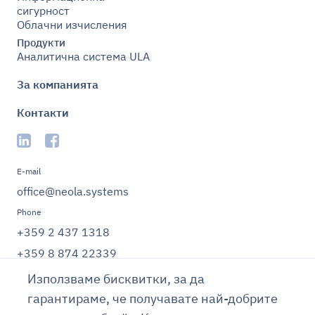
сигурност
Облачни изчисления
Продукти
Аналитична система ULA
За компанията
Контакти
E-mail
office@neola.systems
Phone
+359 2 437 1318
+359 8 874 22339
Адрес
Използваме бисквитки, за да
гр. София 1000,
гарантираме, че получавате най-добрите
Община Столична,