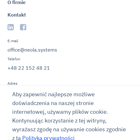
O firmie
Kontakt
E-mail
office@neola.systems
Telefon
+48 22 152 48 21
Adres
Aleja Stanów
Aby zapewnić najlepsze możliwe
Zjednoczonych, 59, 04-
doświadczenia na naszej stronie
028, Warszawa, Polska
internetowej, używamy plików cookie.
Kontynuując korzystanie z tej witryny,
wyrażasz zgodę na używanie cookies zgodnie
Warunki korzystania
Polityka prywatności
Polityka
z tą
Polityką prywatności
cookie