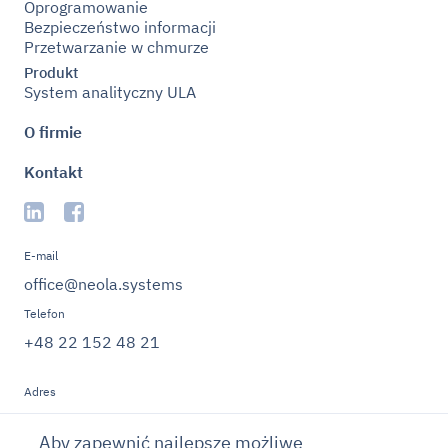
Oprogramowanie
Bezpieczeństwo informacji
Przetwarzanie w chmurze
Produkt
System analityczny ULA
O firmie
Kontakt
E-mail
office@neola.systems
Telefon
+48 22 152 48 21
Adres
Aleja Stanów
Zjednoczonych, 59, 04-
Aby zapewnić najlepsze możliwe